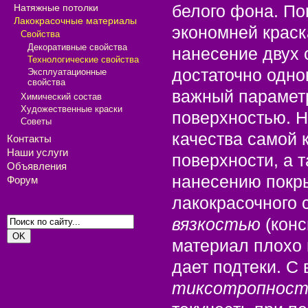
белого фона. По
Натяжные потолки
Лакокрасочные материалы
экономней краск
Свойства
Декоративные свойства
нанесение двух с
Технологические свойства
достаточно одно
Эксплуатационные
свойства
важный парамет
Химический состав
Художественные краски
поверхностью. Н
Советы
качества самой к
Контакты
Наши услуги
поверхности, а 
Объявления
нанесению покры
Форум
лакокрасочного 
вязкостью
(конс
материал плохо 
дает подтеки. С
тиксотропност