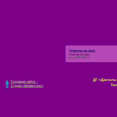
Этикетка на икру
этикетка на икру
www.9795599.ru
ДГ «Дактиль»
Создание сайта –
Тел
Студия «Вебвертекс»