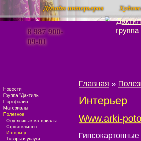
Дизайн интерьеров
Худож
8 987 900-
09-01
Главная
»
Полез
Новости
Группа "Дактиль"
Интерьер
Портфолио
Материалы
Полезное
www.arki-poto
Отделочные материалы
Строительство
Интерьер
Гипсокартонные 
Товары и услуги