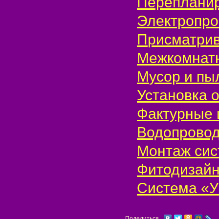
Переплани
Электропро
Присматри
Межкомнат
Мусор и п
Установка 
Фактурные
Водопрово
Монтаж си
Фитодизай
Система «
Поделиться