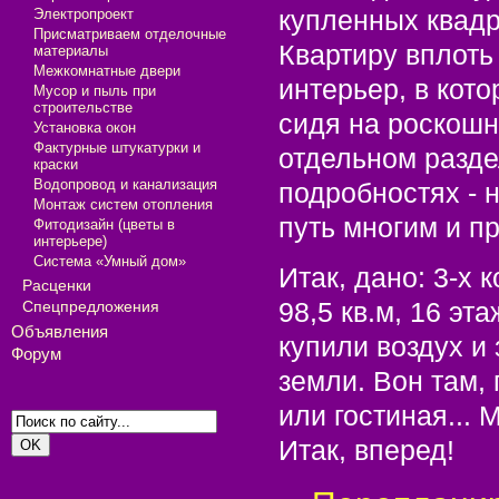
купленных квадр
Электропроект
Присматриваем отделочные
Квартиру вплоть
материалы
Межкомнатные двери
интерьер, в кот
Мусор и пыль при
строительстве
сидя на роскошн
Установка окон
Фактурные штукатурки и
отдельном разде
краски
Водопровод и канализация
подробностях - 
Монтаж систем отопления
путь многим и п
Фитодизайн (цветы в
интерьере)
Система «Умный дом»
Итак, дано: 3-х 
Расценки
98,5 кв.м, 16 эт
Спецпредложения
Объявления
купили воздух и
Форум
земли. Вон там, 
или гостиная... 
Итак, вперед!